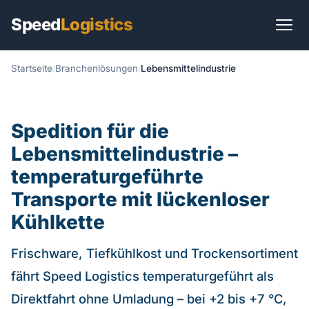
Speed
Logistics
Startseite
Branchenlösungen
Lebensmittelindustrie
Start
Transportarten
Spedition für die
Transportlösungen
Lebensmittelindustrie –
Branchen
temperaturgeführte
Transporte mit lückenloser
Sendungen
Kühlkette
International
Frischware, Tiefkühlkost und Trockensortiment
Ratgeber
fährt Speed Logistics temperaturgeführt als
Direktfahrt ohne Umladung – bei +2 bis +7 °C,
Praxis