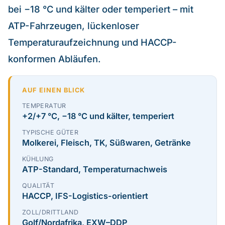
bei −18 °C und kälter oder temperiert – mit
Über uns
ATP-Fahrzeugen, lückenloser
Temperaturaufzeichnung und HACCP-
Kontakt
konformen Abläufen.
EN
AUF EINEN BLICK
TEMPERATUR
+2/+7 °C, −18 °C und kälter, temperiert
TYPISCHE GÜTER
Molkerei, Fleisch, TK, Süßwaren, Getränke
KÜHLUNG
ATP-Standard, Temperaturnachweis
QUALITÄT
HACCP, IFS-Logistics-orientiert
ZOLL/DRITTLAND
Golf/Nordafrika, EXW–DDP