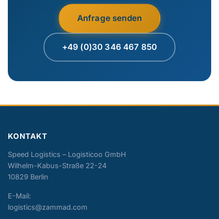
Anfrage senden
+49 (0)30 346 467 850
KONTAKT
Speed Logistics – Logisticoo GmbH
Wilhelm-Kabus-Straße 22-24
10829 Berlin
E-Mail:
logistics@zammad.com