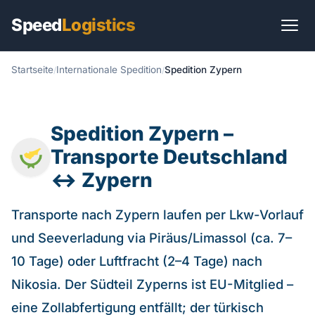
Speed
Logistics
Startseite
Internationale Spedition
Spedition Zypern
Start
Transportarten
Spedition Zypern –
Transportlösungen
Transporte Deutschland
Branchen
↔ Zypern
Sendungen
Transporte nach Zypern laufen per Lkw-Vorlauf
und Seeverladung via Piräus/Limassol (ca. 7–
International
10 Tage) oder Luftfracht (2–4 Tage) nach
Ratgeber
Nikosia. Der Südteil Zyperns ist EU-Mitglied –
eine Zollabfertigung entfällt; der türkisch
Praxis