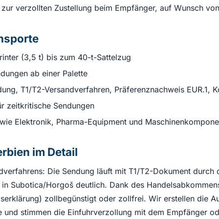
s zur verzollten Zustellung beim Empfänger, auf Wunsch v
ansporte
ter (3,5 t) bis zum 40-t-Sattelzug
dungen ab einer Palette
ng, T1/T2-Versandverfahren, Präferenznachweis EUR.1, Ko
r zeitkritische Sendungen
 wie Elektronik, Pharma-Equipment und Maschinenkompone
bien im Detail
dverfahrens: Die Sendung läuft mit T1/T2-Dokument durch d
e in Subotica/Horgoš deutlich. Dank des Handelsabkommens
rklärung) zollbegünstigt oder zollfrei. Wir erstellen die 
e und stimmen die Einfuhrverzollung mit dem Empfänger od