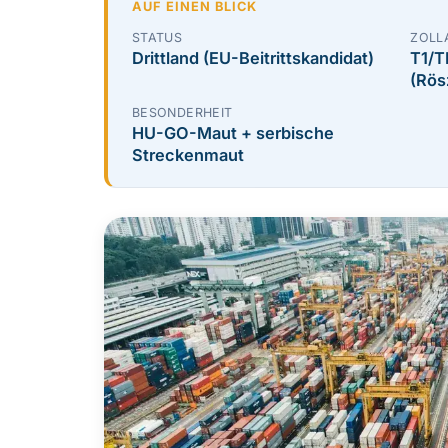
AUF EINEN BLICK
STATUS
ZOLL
Drittland (EU-Beitrittskandidat)
T1/T
(Rös
BESONDERHEIT
HU-GO-Maut + serbische
Streckenmaut