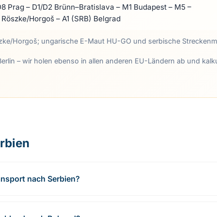
D8 Prag – D1/D2 Brünn–Bratislava – M1 Budapest – M5 –
Röszke/Horgoš – A1 (SRB) Belgrad
Röszke/Horgoš; ungarische E-Maut HU-GO und serbische Streckenm
Berlin – wir holen ebenso in allen anderen EU-Ländern ab und kalku
rbien
ransport nach Serbien?