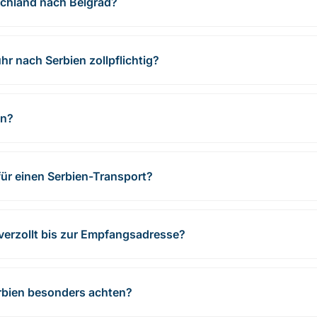
schland nach Belgrad?
r nach Serbien zollpflichtig?
en?
für einen Serbien-Transport?
 verzollt bis zur Empfangsadresse?
rbien besonders achten?