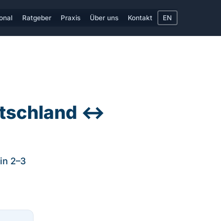
ional
Ratgeber
Praxis
Über uns
Kontakt
EN
eutschland ↔
 in 2–3