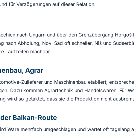
und für Verzögerungen auf dieser Relation.
chechien nach Ungarn und über den Grenzübergang Horgoš b
tag nach Abholung, Novi Sad oft schneller, Niš und Südserb
re Laufzeiten machbar.
nenbau, Agrar
Automotive-Zulieferer und Maschinenbau etabliert; entsprec
gen. Dazu kommen Agrartechnik und Handelswaren. Für Werk
ung wird so getaktet, dass sie die Produktion nicht ausbrems
f der Balkan-Route
d Ware mehrfach umgeschlagen und wartet oft tagelang auf