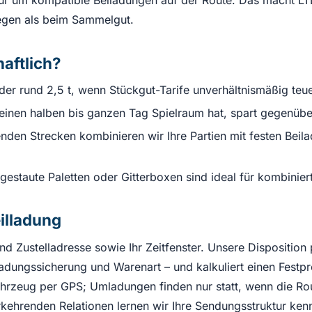
egen als beim Sammelgut.
haftlich?
r rund 2,5 t, wenn Stückgut-Tarife unverhältnismäßig teu
einen halben bis ganzen Tag Spielraum hat, spart gegenüber
den Strecken kombinieren wir Ihre Partien mit festen Beilad
gestaute Paletten oder Gitterboxen sind ideal für kombinier
eilladung
d Zustelladresse sowie Ihr Zeitfenster. Unsere Disposition 
adungssicherung und Warenart – und kalkuliert einen Festpre
hrzeug per GPS; Umladungen finden nur statt, wenn die Ro
erkehrenden Relationen lernen wir Ihre Sendungsstruktur ke