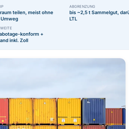
IP
ABGRENZUNG
raum teilen, meist ohne
bis ~2,5 t Sammelgut, dar
-Umweg
LTL
HWEITE
abotage-konform +
land inkl. Zoll