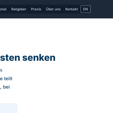
ional
Ratgeber
Praxis
Über uns
Kontakt
EN
osten senken
en
 teilt
, bei