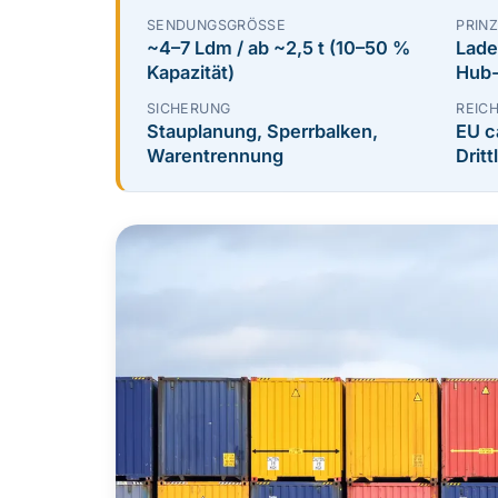
SENDUNGSGRÖSSE
PRINZ
~4–7 Ldm / ab ~2,5 t (10–50 %
Lade
Kapazität)
Hub
SICHERUNG
REIC
Stauplanung, Sperrbalken,
EU c
Warentrennung
Dritt