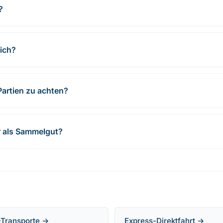
?
lich?
Partien zu achten?
r als Sammelgut?
Transporte →
Express-Direktfahrt →