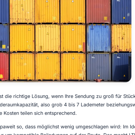
st die richtige Lösung, wenn Ihre Sendung zu groß für Stück
aderaumkapazität, also grob 4 bis 7 Lademeter beziehungswe
ie Kosten teilen sich entsprechend.
aweit so, dass möglichst wenig umgeschlagen wird: Im Ideal
ur um kompatible Beiladungen auf der Route. Das macht LTL