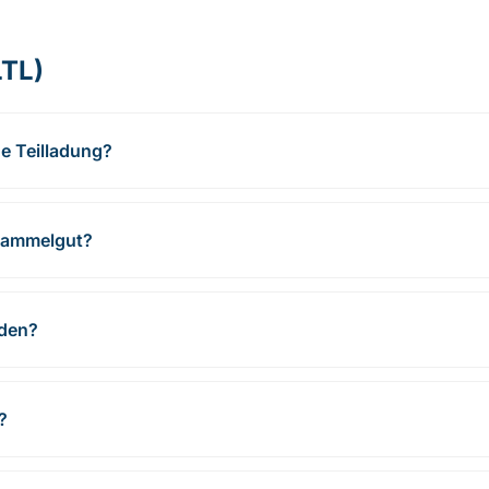
LTL)
e Teilladung?
 Sammelgut?
aden?
?