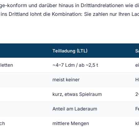
e-konform und darüber hinaus in Drittlandrelationen wie die
ns Drittland lohnt die Kombination: Sie zahlen nur Ihren La
Teilladung (LTL)
S
letten
~4–7 Ldm / ab ~2,5 t
e
meist keiner
H
kurz, etwas Spielraum
2
Anteil am Laderaum
F
sch
mittlere Mengen
k