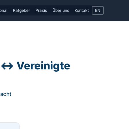
ional
Ratgeber
Praxis
Über uns
Kontakt
EN
 ↔ Vereinigte
racht