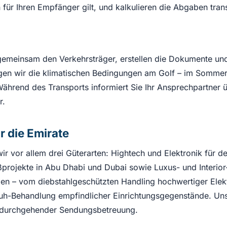
n für Ihren Empfänger gilt, und kalkulieren die Abgaben tran
gemeinsam den Verkehrsträger, erstellen die Dokumente und
gen wir die klimatischen Bedingungen am Golf – im Sommer 
Während des Transports informiert Sie Ihr Ansprechpartner ü
r.
r die Emirate
r vor allem drei Güterarten: Hightech und Elektronik für 
ßprojekte in Abu Dhabi und Dubai sowie Luxus- und Interior-
en – vom diebstahlgeschützten Handling hochwertiger Elek
huh-Behandlung empfindlicher Einrichtungsgegenstände. Un
d durchgehender Sendungsbetreuung.