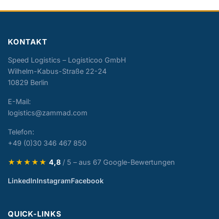
KONTAKT
Speed Logistics – Logisticoo GmbH
Wilhelm-Kabus-Straße 22-24
10829 Berlin
E-Mail:
logistics@zammad.com
Telefon:
+49 (0)30 346 467 850
★★★★★
4,8
/ 5 – aus 67 Google-Bewertungen
LinkedIn
Instagram
Facebook
QUICK-LINKS