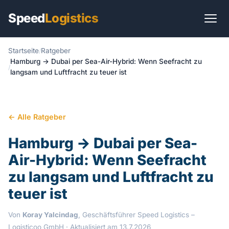
Speed
Logistics
Startseite
Ratgeber
Start
Hamburg → Dubai per Sea-Air-Hybrid: Wenn Seefracht zu
langsam und Luftfracht zu teuer ist
Transportarten
Transportlösungen
← Alle Ratgeber
Branchen
Hamburg → Dubai per Sea-
Sendungen
Air-Hybrid: Wenn Seefracht
zu langsam und Luftfracht zu
International
teuer ist
Ratgeber
Von
Koray Yalcindag
, Geschäftsführer Speed Logistics –
Praxis
Logisticoo GmbH
· Aktualisiert am 13.7.2026