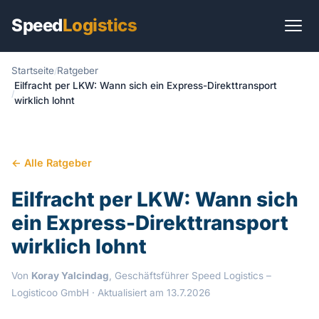
Speed
Logistics
Startseite
Ratgeber
Start
Eilfracht per LKW: Wann sich ein Express-Direkttransport
wirklich lohnt
Transportarten
Transportlösungen
← Alle Ratgeber
Branchen
Eilfracht per LKW: Wann sich
Sendungen
ein Express-Direkttransport
wirklich lohnt
International
Von
Koray Yalcindag
, Geschäftsführer Speed Logistics –
Ratgeber
Logisticoo GmbH
· Aktualisiert am 13.7.2026
Praxis