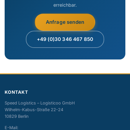
erreichbar.
Anfrage senden
+49 (0)30 346 467 850
KONTAKT
Speed Logistics – Logisticoo GmbH
Wilhelm-Kabus-Straße 22-24
10829 Berlin
E-Mail: