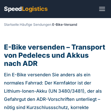
Speed
Logistics
Startseite
Häufige Sendungen
E-Bike-Versand
Start
Transportarten
E-Bike versenden – Transport
Transportlösungen
von Pedelecs und Akkus
Branchen
nach ADR
Sendungen
Ein E-Bike versenden Sie anders als ein
normales Fahrrad: Der Kernfaktor ist der
International
Lithium-Ionen-Akku (UN 3480/3481), der als
Ratgeber
Gefahrgut den ADR-Vorschriften unterliegt –
nötig sind Kurzschlussschutz, korrekte
Praxis