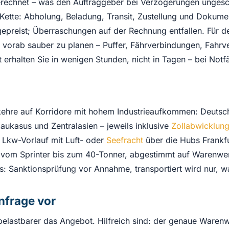
rechnet – was den Auftraggeber bei Verzögerungen ungeschüt
 Kette: Abholung, Beladung, Transit, Zustellung und Dokume
preist; Überraschungen auf der Rechnung entfallen. Für de
e vorab sauber zu planen – Puffer, Fährverbindungen, Fahr
erhalten Sie in wenigen Stunden, nicht in Tagen – bei Notf
kehre auf Korridore mit hohem Industrieaufkommen: Deutsc
aukasus und Zentralasien – jeweils inklusive
Zollabwicklun
 Lkw-Vorlauf mit Luft- oder
Seefracht
über die Hubs Frankf
vom Sprinter bis zum 40-Tonner, abgestimmt auf Warenwert
: Sanktionsprüfung vor Annahme, transportiert wird nur, wa
nfrage vor
 belastbarer das Angebot. Hilfreich sind: der genaue Warenw