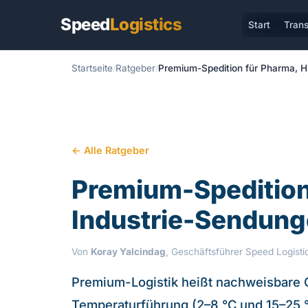
Speed
Logistics
Start
Trans
Startseite
Ratgeber
Premium-Spedition für Pharma, H
← Alle Ratgeber
Premium-Spedition
Industrie-Sendun
Von
Koray Yalcindag
, Geschäftsführer Speed Logist
Premium-Logistik heißt nachweisbare 
Temperaturführung (2–8 °C und 15–25 