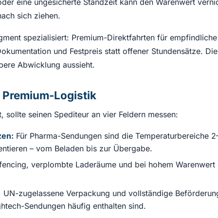
der eine ungesicherte Standzeit kann den Warenwert vernic
ach sich ziehen.
gment spezialisiert: Premium-Direktfahrten für empfindliche
okumentation und Festpreis statt offener Stundensätze. Di
bere Abwicklung aussieht.
r Premium-Logistik
, sollte seinen Spediteur an vier Feldern messen:
zen:
Für Pharma-Sendungen sind die Temperaturbereiche 2–
ntieren – vom Beladen bis zur Übergabe.
encing, verplombte Laderäume und bei hohem Warenwert de
g, UN-zugelassene Verpackung und vollständige Beförderung
ghtech-Sendungen häufig enthalten sind.