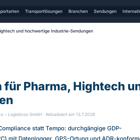
portarten
Transportlösungen
Branchen
Sendungen
Internat
ightech und hochwertige Industrie-Sendungen
 für Pharma, Hightech u
gen
ics – Logisticoo GmbH
· Aktualisiert am 13.7.2026
Compliance statt Tempo: durchgängige GDP-
°C) mit Datenlogger, GPS-Ortung und ADR-konform